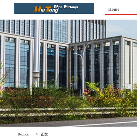
Home
Reducer
>
正文