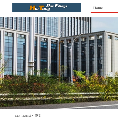
Home
raw_material
>
正文